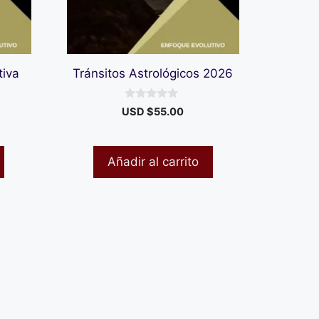
tiva
Tránsitos Astrológicos 2026
0
USD $
55.00
d
e
5
Añadir al carrito