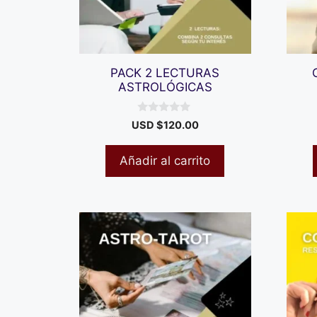
PACK 2 LECTURAS
ASTROLÓGICAS
0
USD $
120.00
d
e
5
Añadir al carrito