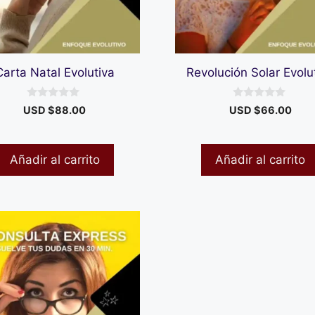
Carta Natal Evolutiva
Revolución Solar Evolu
0
0
USD $
88.00
USD $
66.00
d
d
e
e
5
5
Añadir al carrito
Añadir al carrito