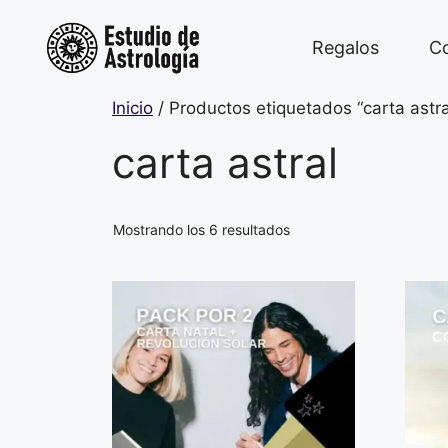
Saltar
al
Regalos
Co
contenido
Inicio
/ Productos etiquetados “carta astra
carta astral
Ordenado
Mostrando los 6 resultados
por
los
últimos