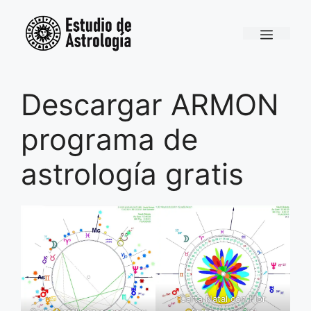
Saltar
al
Menú
contenido
Descargar ARMON
programa de
astrología gratis
Carta Natal con Flor