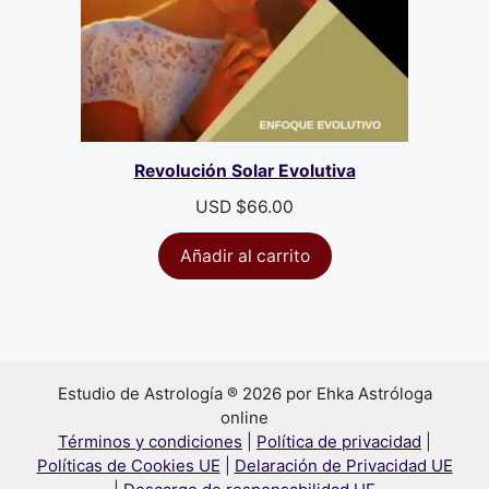
Revolución Solar Evolutiva
USD $
66.00
Añadir al carrito
Estudio de Astrología ® 2026 por Ehka Astróloga
online
Términos y condiciones
|
Política de privacidad
|
Políticas de Cookies UE
|
Delaración de Privacidad UE
Artículo añadido al carrito.
Finalizar Compra