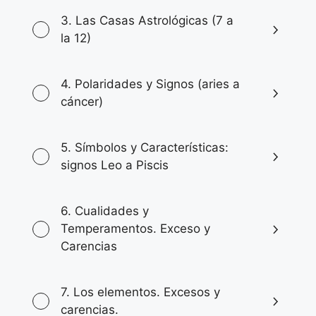
i
a
3. Las Casas Astrológicas (7 a
n
l
la 12)
a
e
l
s
e
:
4. Polaridades y Signos (aries a
r
U
cáncer)
a
S
:
D
5. Símbolos y Características:
U
signos Leo a Piscis
S
D
.
6. Cualidades y
0
Temperamentos. Exceso y
0
Carencias
.
7. Los elementos. Excesos y
carencias.