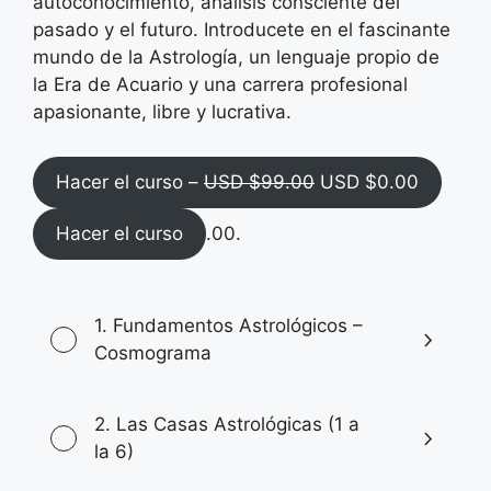
autoconocimiento, análisis consciente del
pasado y el futuro. Introducete en el fascinante
mundo de la Astrología, un lenguaje propio de
la Era de Acuario y una carrera profesional
apasionante, libre y lucrativa.
E
E
Hacer el curso –
USD $
99.00
USD $
0.00
l
l
Hacer el curso
.00.
p
p
r
r
e
e
c
c
1. Fundamentos Astrológicos –
i
i
Cosmograma
o
o
o
a
2. Las Casas Astrológicas (1 a
r
c
la 6)
i
t
g
u