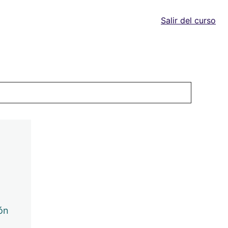
Salir del curso
0 de 10 lecciones completas (0%)
Lección 1 Numerología y
Vista previa
Astrología
Lección 2: Método de los 5
Vista previa
elementos
Lección 3: Senderos: Fuego,
Vista previa
Tierra, Aire y Agua
Lección 4: Sendero del
Vista previa
ión
Plasma. Números 0 y 1