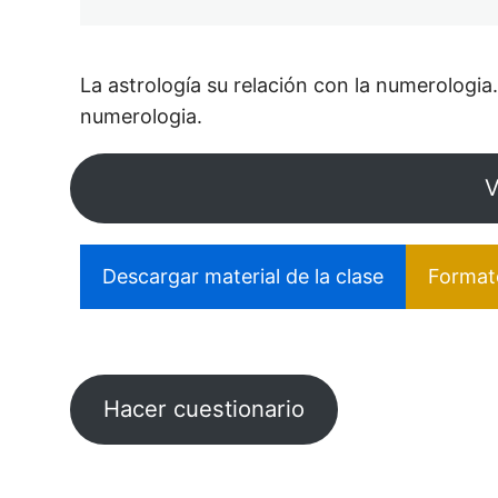
La astrología su relación con la numerologia
numerologia.
V
Descargar material de la clase
Formato
Ant
Sig
eri
uie
Hacer cuestionario
or
nte